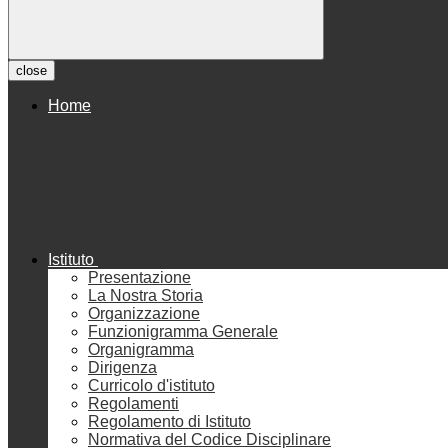
close
Home
Istituto
Presentazione
La Nostra Storia
Organizzazione
Funzionigramma Generale
Organigramma
Dirigenza
Curricolo d'istituto
Regolamenti
Regolamento di Istituto
Normativa del Codice Disciplinare