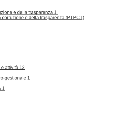
ruzione e della trasparenza
1
la corruzione e della trasparenza (PTPCT)
e attività
12
co-gestionale
1
a
1