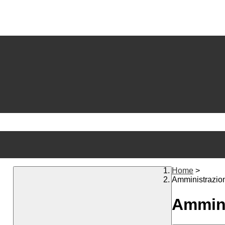
Home
>
Amministrazio
Ammini