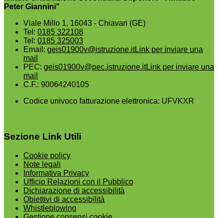
Peter Giannini"
Viale Millo 1, 16043 - Chiavari (GE)
Tel:
0185 322108
Tel:
0185 325003
Email:
geis01900v@istruzione.it
Link per inviare una
mail
PEC:
geis01900v@pec.istruzione.it
Link per inviare una
mail
C.F.: 90064240105
Codice univoco fatturazione elettronica: UFVKXR
Sezione Link Utili
Cookie policy
Note legali
Informativa Privacy
Ufficio Relazioni con il Pubblico
Dichiarazione di accessibilità
Obiettivi di accessibilità
Whistleblowing
Gestione consensi cookie