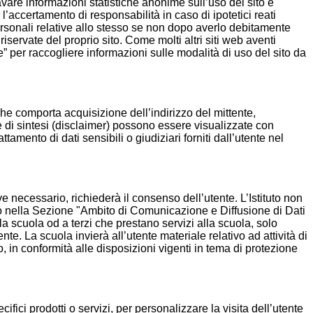
ricavare informazioni statistiche anonime sull’uso del sito e
’accertamento di responsabilità in caso di ipotetici reati
i personali relative allo stesso se non dopo averlo debitamente
riservate del proprio sito. Come molti altri siti web aventi
e” per raccogliere informazioni sulle modalità di uso del sito da
o che comporta acquisizione dell’indirizzo del mittente,
ve di sintesi (disclaimer) possono essere visualizzate con
ttamento di dati sensibili o giudiziari forniti dall’utente nel
ove necessario, richiederà il consenso dell’utente. L’Istituto non
uito nella Sezione "Ambito di Comunicazione e Diffusione di Dati
ella scuola od a terzi che prestano servizi alla scuola, solo
e. La scuola invierà all’utente materiale relativo ad attività di
 in conformità alle disposizioni vigenti in tema di protezione
ecifici prodotti o servizi, per personalizzare la visita dell’utente