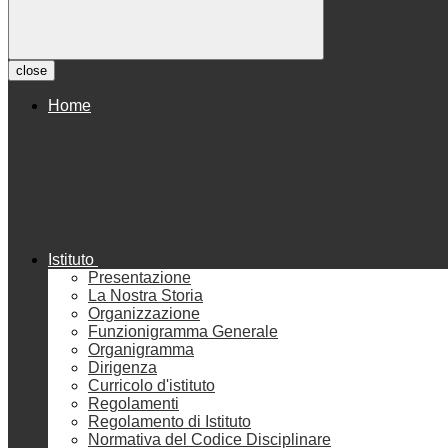
close
Home
Istituto
Presentazione
La Nostra Storia
Organizzazione
Funzionigramma Generale
Organigramma
Dirigenza
Curricolo d'istituto
Regolamenti
Regolamento di Istituto
Normativa del Codice Disciplinare