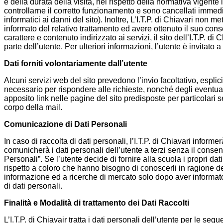
e della durata della visita, nel rispetto della normativa vigente i
controllarne il corretto funzionamento e sono cancellati immedia
informatici ai danni del sito). Inoltre, L’I.T.P. di Chiavari non 
informato del relativo trattamento ed avere ottenuto il suo consen
carattere e contenuto indirizzato ai servizi, il sito dell’I.T.P.
parte dell’utente. Per ulteriori informazioni, l’utente è invita
Dati forniti volontariamente dall’utente
Alcuni servizi web del sito prevedono l’invio facoltativo, esplici
necessario per rispondere alle richieste, nonché degli eventuali
apposito link nelle pagine del sito predisposte per particolari serv
corpo della mail.
Comunicazione di Dati Personali
In caso di raccolta di dati personali, l’I.T.P. di Chiavari inform
comunicherà i dati personali dell’utente a terzi senza il conse
Personali”. Se l’utente decide di fornire alla scuola i propri dat
rispetto a coloro che hanno bisogno di conoscerli in ragione del
informazione ed a ricerche di mercato solo dopo aver informato 
di dati personali.
Finalità e Modalità di trattamento dei Dati Raccolti
L’I.T.P. di Chiavair tratta i dati personali dell’utente per le segu