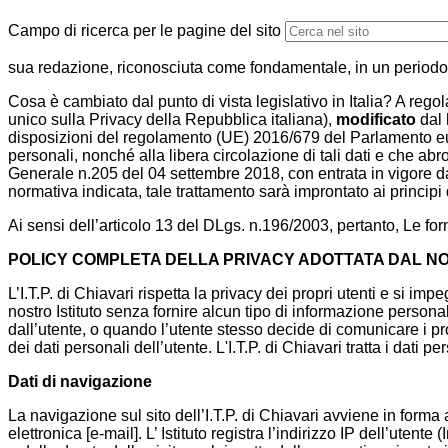
Campo di ricerca per le pagine del sito
sua redazione, riconosciuta come fondamentale, in un periodo in
Cosa è cambiato dal punto di vista legislativo in Italia? A regola
unico sulla Privacy della Repubblica italiana),
modificato
dal
disposizioni del regolamento (UE) 2016/679 del Parlamento euro
personali, nonché alla libera circolazione di tali dati e che a
Generale n.205 del 04 settembre 2018, con entrata in vigore 
normativa indicata, tale trattamento sarà improntato ai principi d
Ai sensi dell’articolo 13 del DLgs. n.196/2003, pertanto, Le fo
POLICY COMPLETA DELLA PRIVACY ADOTTATA DAL NO
L’I.T.P. di Chiavari rispetta la privacy dei propri utenti e si im
nostro Istituto senza fornire alcun tipo di informazione persona
dall’utente, o quando l’utente stesso decide di comunicare i propr
dei dati personali dell’utente. L'I.T.P. di Chiavari tratta i dati p
Dati di navigazione
La navigazione sul sito dell’I.T.P. di Chiavari avviene in forma
elettronica [e-mail]. L’ Istituto registra l’indirizzo IP dell’utent