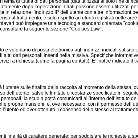
n tema di tutela di dati personali (dati utilizzati al solo fine di 
tamente dopo l’operazione. I dati possono essere utilizzati per l
mette in relazione l’indirizzo IP dell’utente con altre informazion
so al trattamento, e solo rispetto ad utenti registrati nelle aree 
 di Chiavari può impiegare una tecnologia standard chiamata "cooki
to a consultare la seguente sezione "Cookies Law".
to e volontario di posta elettronica agli indirizzi indicati sul sit
 altri dati personali inseriti nella missiva. Specifiche informati
izi a richiesta (come la pagina contatti). E’ inoltre indicato il tra
erà l’utente sulle finalità della raccolta al momento della stessa, 
nso dell’utente, salvo le limitate circostanze specificate in seg
i personali, la scuola potrà comunicarli all’interno dell’Istituto d
le proprie mansioni, e, ove necessario, con il permesso dell’utent
l’utente ed aver ottenuto il consenso dello stesso al trattamento,
enti finalità di carattere generale: per soddisfare le richieste a sp