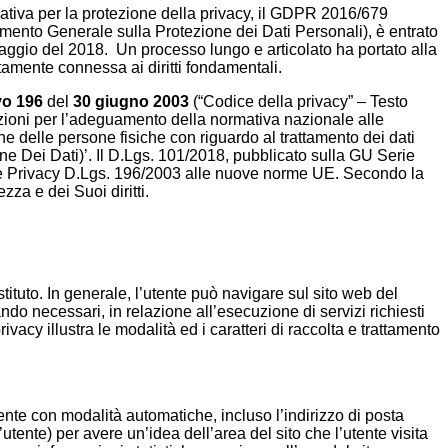
tiva per la protezione della privacy, il GDPR 2016/679
ento Generale sulla Protezione dei Dati Personali), è entrato
aggio del 2018. Un processo lungo e articolato ha portato alla
tamente connessa ai diritti fondamentali.
vo 196
del
30 giugno 2003
(“Codice della privacy” – Testo
izioni per l’adeguamento della normativa nazionale alle
e delle persone fisiche con riguardo al trattamento dei dati
ne Dei Dati)’. Il D.Lgs. 101/2018, pubblicato sulla GU Serie
ce Privacy D.Lgs. 196/2003 alle nuove norme UE. Secondo la
zza e dei Suoi diritti.
Istituto. In generale, l’utente può navigare sul sito web del
ndo necessari, in relazione all’esecuzione di servizi richiesti
ivacy illustra le modalità ed i caratteri di raccolta e trattamento
tente con modalità automatiche, incluso l’indirizzo di posta
ll’utente) per avere un’idea dell’area del sito che l’utente visita