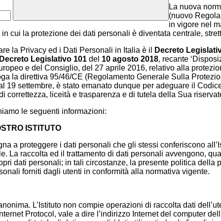
La nuova norma
(nuovo Regolam
in vigore nel m
 cui la protezione dei dati personali è diventata centrale, stret
re la Privacy ed i Dati Personali in Italia è il
Decreto Legislati
Decreto Legislativo 101
del
10 agosto 2018
, recante ‘Dispos
peo e del Consiglio, del 27 aprile 2016, relativo alla protezion
broga la direttiva 95/46/CE (Regolamento Generale Sulla Protezio
dal 19 settembre, è stato emanato dunque per adeguare il Codi
i correttezza, liceità e trasparenza e di tutela della Sua riservate
rniamo le seguenti informazioni:
STRO ISTITUTO
pegna a proteggere i dati personali che gli stessi conferiscono all’
le. La raccolta ed il trattamento di dati personali avvengono, qua
i dati personali; in tali circostanze, la presente politica della pr
ersonali forniti dagli utenti in conformità alla normativa vigente.
 anonima. L’Istituto non compie operazioni di raccolta dati dell’u
e (Internet Protocol, vale a dire l’indirizzo Internet del computer de