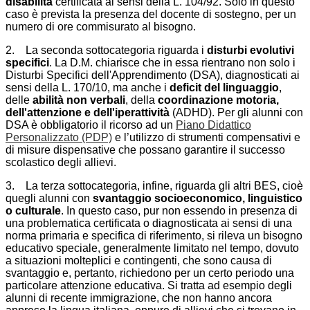
disabilità
certificata ai sensi della L. 104/92. Solo in questo
caso è prevista la presenza del docente di sostegno, per un
numero di ore commisurato al bisogno.
2. La seconda sottocategoria riguarda i
disturbi evolutivi
specifici
. La D.M. chiarisce che in essa rientrano non solo i
Disturbi Specifici dell'Apprendimento (DSA), diagnosticati ai
sensi della L. 170/10, ma anche i
deficit del linguaggio
,
delle
abilità non verbali
, della
coordinazione motoria,
dell'attenzione e dell'iperattività
(ADHD). Per gli alunni con
DSA è obbligatorio il ricorso ad un
Piano Didattico
Personalizzato (PDP)
e l’utilizzo di strumenti compensativi e
di misure dispensative che possano garantire il successo
scolastico degli allievi.
3. La terza sottocategoria, infine, riguarda gli altri BES, cioè
quegli alunni con
svantaggio socioeconomico, linguistico
o culturale
. In questo caso, pur non essendo in presenza di
una problematica certificata o diagnosticata ai sensi di una
norma primaria e specifica di riferimento, si rileva un bisogno
educativo speciale, generalmente limitato nel tempo, dovuto
a situazioni molteplici e contingenti, che sono causa di
svantaggio e, pertanto, richiedono per un certo periodo una
particolare attenzione educativa. Si tratta ad esempio degli
alunni di recente immigrazione, che non hanno ancora