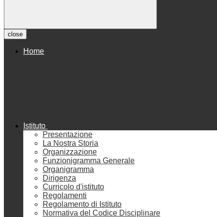
close
Home
Istituto
Presentazione
La Nostra Storia
Organizzazione
Funzionigramma Generale
Organigramma
Dirigenza
Curricolo d'istituto
Regolamenti
Regolamento di Istituto
Normativa del Codice Disciplinare