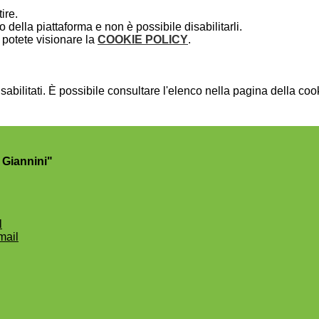
ire.
della piattaforma e non è possibile disabilitarli.
potete visionare la
COOKIE POLICY
.
bilitati. È possibile consultare l'elenco nella pagina della cook
 Giannini"
l
mail