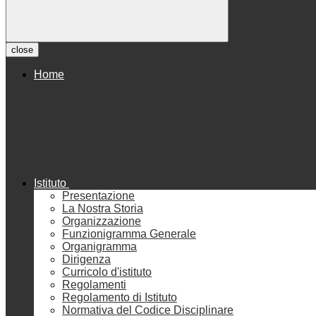
close
Home
Istituto
Presentazione
La Nostra Storia
Organizzazione
Funzionigramma Generale
Organigramma
Dirigenza
Curricolo d'istituto
Regolamenti
Regolamento di Istituto
Normativa del Codice Disciplinare