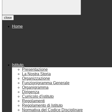
close
Home
Istituto
Presentazione
La Nostra Storia
Organizzazione
Funzionigramma Generale
Organigramma
Dirigenza
Curricolo d'istituto
Regolamenti
Regolamento di Istituto
Normativa del Codice Disciplinare