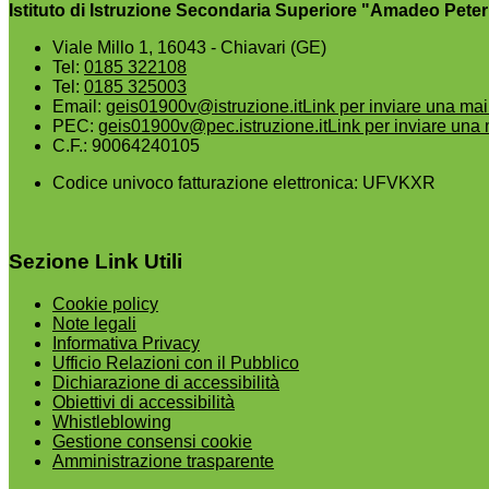
Istituto di Istruzione Secondaria Superiore "Amadeo Peter
Viale Millo 1, 16043 - Chiavari (GE)
Tel:
0185 322108
Tel:
0185 325003
Email:
geis01900v@istruzione.it
Link per inviare una mai
PEC:
geis01900v@pec.istruzione.it
Link per inviare una 
C.F.: 90064240105
Codice univoco fatturazione elettronica: UFVKXR
Sezione Link Utili
Cookie policy
Note legali
Informativa Privacy
Ufficio Relazioni con il Pubblico
Dichiarazione di accessibilità
Obiettivi di accessibilità
Whistleblowing
Gestione consensi cookie
Amministrazione trasparente