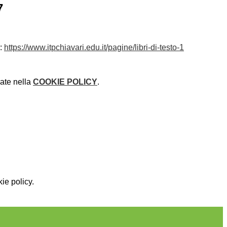
7
k:
https://www.itpchiavari.edu.it/pagine/libri-di-testo-1
rate nella
COOKIE POLICY
.
ie policy.