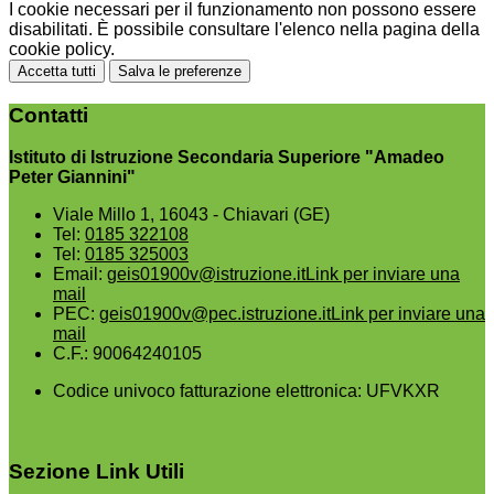
I cookie necessari per il funzionamento non possono essere
disabilitati. È possibile consultare l'elenco nella pagina della
cookie policy.
Accetta tutti
Salva le preferenze
Contatti
Istituto di Istruzione Secondaria Superiore "Amadeo
Peter Giannini"
Viale Millo 1, 16043 - Chiavari (GE)
Tel:
0185 322108
Tel:
0185 325003
Email:
geis01900v@istruzione.it
Link per inviare una
mail
PEC:
geis01900v@pec.istruzione.it
Link per inviare una
mail
C.F.: 90064240105
Codice univoco fatturazione elettronica: UFVKXR
Sezione Link Utili