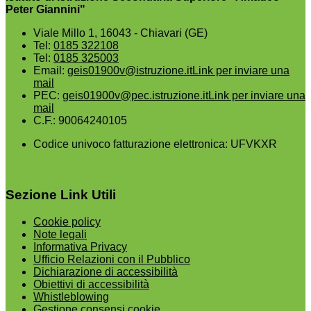
Peter Giannini"
Viale Millo 1, 16043 - Chiavari (GE)
Tel:
0185 322108
Tel:
0185 325003
Email:
geis01900v@istruzione.it
Link per inviare una
mail
PEC:
geis01900v@pec.istruzione.it
Link per inviare una
mail
C.F.: 90064240105
Codice univoco fatturazione elettronica: UFVKXR
Sezione Link Utili
Cookie policy
Note legali
Informativa Privacy
Ufficio Relazioni con il Pubblico
Dichiarazione di accessibilità
Obiettivi di accessibilità
Whistleblowing
Gestione consensi cookie