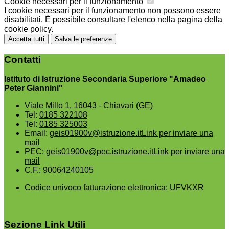
Cookie necessari per il funzionamento
I cookie necessari per il funzionamento non possono essere
disabilitati. È possibile consultare l'elenco nella pagina della
cookie policy.
Accetta tutti
Salva le preferenze
Contatti
Istituto di Istruzione Secondaria Superiore "Amadeo
Peter Giannini"
Viale Millo 1, 16043 - Chiavari (GE)
Tel:
0185 322108
Tel:
0185 325003
Email:
geis01900v@istruzione.it
Link per inviare una
mail
PEC:
geis01900v@pec.istruzione.it
Link per inviare una
mail
C.F.: 90064240105
Codice univoco fatturazione elettronica: UFVKXR
Sezione Link Utili