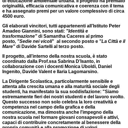
di educazione ambientale urbana. Il progetto ha premiato
originalità, efficacia comunicativa e coerenza con il tema
e ha assegnato premi per un valore complessivo di circa
4500 euro.
Gli elaborati vincitori, tutti appartenenti all’Istituto Peter
Amadeo Giannini, sono stati:
"Identità e
trasformazione"
di Samantha Caceres al primo
posto
,
"Sedie nei vicoli
" al secondo posto e
"La Città e il
Mare"
di Davide Sartelli al terzo posto.
Il progetto, all’interno della nostra scuola, è stato
coordinato dalla Prof.ssa Sabrina D’Isanto, in
collaborazione con i docenti Monica Uboldi, Daniel
Ingenito, Davide Valent e Ilaria Lagomarsino.
La Dirigente Scolastica, particolarmente sensibile e
attenta alla crescita umana e alla maturità sociale degli
studenti, ha manifestato la sua soddisfazione: "Siamo
estremamente fieri dei nostri studenti e del lavoro svolto.
Questo successo non solo celebra la loro creatività e
competenza nel campo della grafica e della
comunicazione, ma dimostra anche l'impegno della
nostra scuola nel formare giovani consapevoli e attivi,
capaci di contribuire concretamente al benessere della
propria comunità e alla promozione di valori