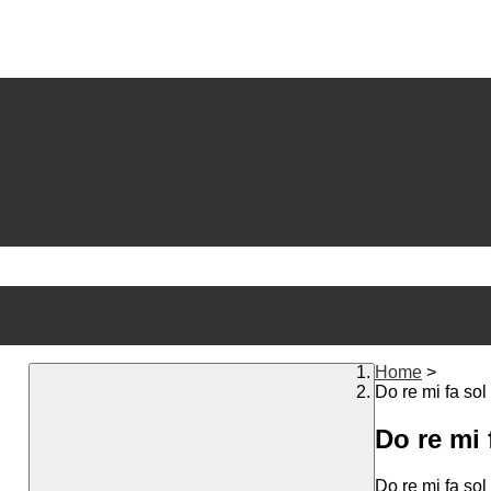
Home
>
Do re mi fa sol 
Do re mi 
Do re mi fa sol 