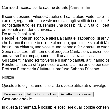
Campo di ricerca per le pagine del sito
Il sound designer Filippo Quaglia e il cantautore Federico Siri
carcere, regalando una veste musicale agli scritti dei corsisti. S
nonostante tutto, esista sempre una possibilità. Di vita, di libe
personali e renderle universali.
Do re mi fa sol la si.
Perché le note uniscono, e allora a cantare "rappando" si arri
che hanno il desiderio di dire al mondo, quello che sta al di l
basta una chitarra, una voce e una penna a far vibrare un cuor
Sono nate, così, all'interno del progetto Cantautori, canzoni co
attraverso l'accompagnamento di una chitarra acustica.
Gli studenti hanno scritto versi e li hanno cantati, altri hanno p
Perché la musica si fa per essere ascoltata, ma anche per essere
Prof.ssa Pieramaria Ciuffarella prof.ssa Sabrina D'Isanto
Notizie
Questo sito o gli strumenti terzi da questo utilizzati si avvalgon
Personalizza
Rifiuta tutti
i cookies
Accetta tutti
i cookies
Gestione cookie
In questa schermata è possibile scegliere quali cookie consent