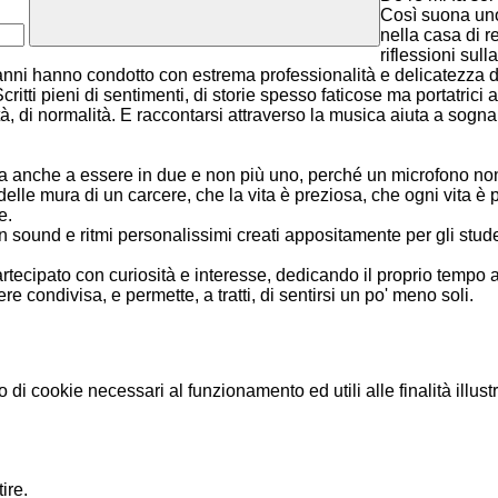
Così suona uno 
nella casa di r
riflessioni sulla
anni hanno condotto con estrema professionalità e delicatezza due
critti pieni di
sentimenti, di storie spesso faticose ma portatrici a
rtà, di normalità. E raccontarsi attraverso la musica aiuta a sogna
va anche a essere in due e non più uno, perché un microfono non
à delle mura di un carcere, che la vita è preziosa, che ogni vita
e.
n sound e ritmi personalissimi creati appositamente per gli stude
artecipato con curiosità e interesse, dedicando il proprio tempo all
 condivisa, e permette, a tratti, di sentirsi un po' meno soli.
o di cookie necessari al funzionamento ed utili alle finalità illust
ire.