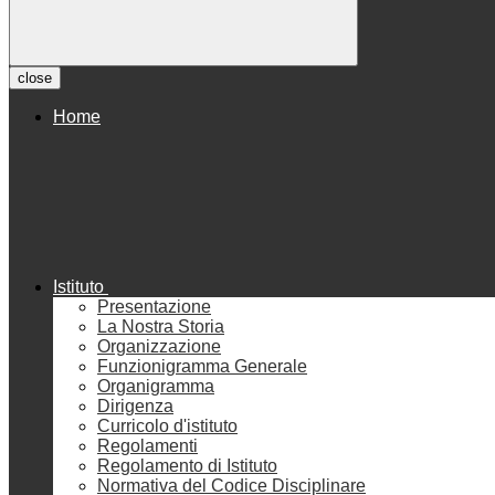
close
Home
Istituto
Presentazione
La Nostra Storia
Organizzazione
Funzionigramma Generale
Organigramma
Dirigenza
Curricolo d'istituto
Regolamenti
Regolamento di Istituto
Normativa del Codice Disciplinare