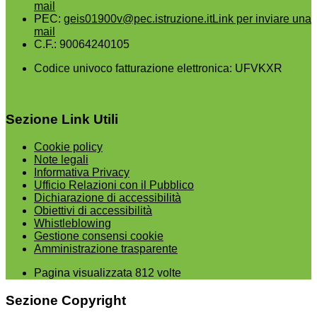
mail
PEC:
geis01900v@pec.istruzione.it
Link per inviare una
mail
C.F.: 90064240105
Codice univoco fatturazione elettronica: UFVKXR
Sezione Link Utili
Cookie policy
Note legali
Informativa Privacy
Ufficio Relazioni con il Pubblico
Dichiarazione di accessibilità
Obiettivi di accessibilità
Whistleblowing
Gestione consensi cookie
Amministrazione trasparente
Pagina visualizzata
812
volte
Sezione Copyright