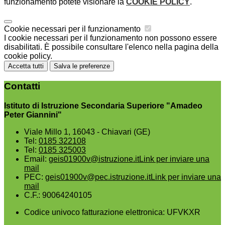
funzionamento potete visionare la
COOKIE POLICY
.
Cookie necessari per il funzionamento
I cookie necessari per il funzionamento non possono essere
disabilitati. È possibile consultare l'elenco nella pagina della
cookie policy.
Accetta tutti
Salva le preferenze
Contatti
Istituto di Istruzione Secondaria Superiore "Amadeo
Peter Giannini"
Viale Millo 1, 16043 - Chiavari (GE)
Tel:
0185 322108
Tel:
0185 325003
Email:
geis01900v@istruzione.it
Link per inviare una
mail
PEC:
geis01900v@pec.istruzione.it
Link per inviare una
mail
C.F.: 90064240105
Codice univoco fatturazione elettronica: UFVKXR