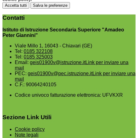
Accetta tutti
Salva le preferenze
Contatti
Istituto di Istruzione Secondaria Superiore "Amadeo
Peter Giannini"
Viale Millo 1, 16043 - Chiavari (GE)
Tel:
0185 322108
Tel:
0185 325003
Email:
geis01900v@istruzione.it
Link per inviare una
mail
PEC:
geis01900v@pec.istruzione.it
Link per inviare una
mail
C.F.: 90064240105
Codice univoco fatturazione elettronica: UFVKXR
Sezione Link Utili
Cookie policy
Note legali