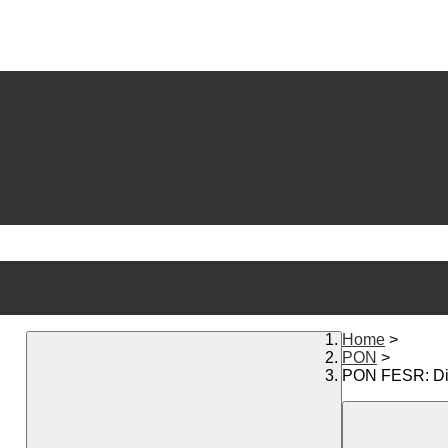
Home
>
PON
>
PON FESR: Dig