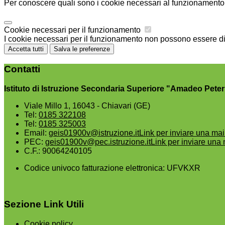
Per conoscere quali sono i cookie necessari al funzionamento 
Cookie necessari per il funzionamento
I cookie necessari per il funzionamento non possono essere disa
Accetta tutti
Salva le preferenze
Contatti
Istituto di Istruzione Secondaria Superiore "Amadeo Peter
Viale Millo 1, 16043 - Chiavari (GE)
Tel:
0185 322108
Tel:
0185 325003
Email:
geis01900v@istruzione.it
Link per inviare una mai
PEC:
geis01900v@pec.istruzione.it
Link per inviare una 
C.F.: 90064240105
Codice univoco fatturazione elettronica: UFVKXR
Sezione Link Utili
Cookie policy