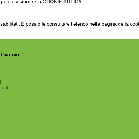
potete visionare la
COOKIE POLICY
.
bilitati. È possibile consultare l'elenco nella pagina della cook
 Giannini"
l
mail