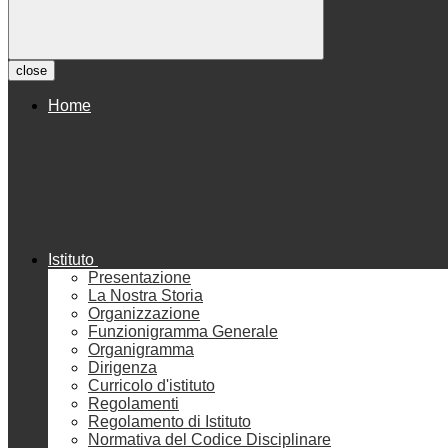
close
Home
Istituto
Presentazione
La Nostra Storia
Organizzazione
Funzionigramma Generale
Organigramma
Dirigenza
Curricolo d'istituto
Regolamenti
Regolamento di Istituto
Normativa del Codice Disciplinare