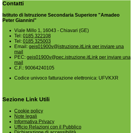
Contatti
Istituto di Istruzione Secondaria Superiore "Amadeo
Peter Giannini"
Viale Millo 1, 16043 - Chiavari (GE)
Tel:
0185 322108
Tel:
0185 325003
Email:
geis01900v@istruzione.it
Link per inviare una
mail
PEC:
geis01900v@pec.istruzione.it
Link per inviare una
mail
C.F.: 90064240105
Codice univoco fatturazione elettronica: UFVKXR
Sezione Link Utili
Cookie policy
Note legali
Informativa Privacy
Ufficio Relazioni con il Pubblico
Dichiarazione di accessibilità