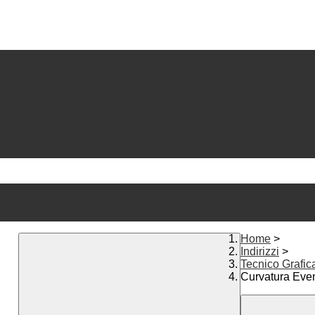
Home
>
Indirizzi
>
Tecnico Grafi
Curvatura Even