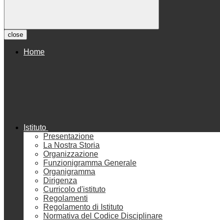
close
Home
Istituto
Presentazione
La Nostra Storia
Organizzazione
Funzionigramma Generale
Organigramma
Dirigenza
Curricolo d'istituto
Regolamenti
Regolamento di Istituto
Normativa del Codice Disciplinare