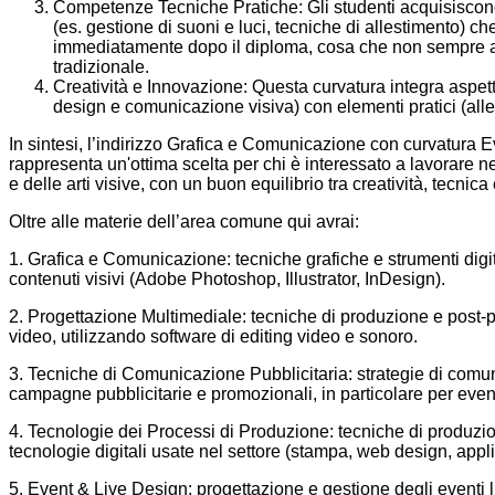
Competenze Tecniche Pratiche: Gli studenti acquisisco
(es. gestione di suoni e luci, tecniche di allestimento) che
immediatamente dopo il diploma, cosa che non sempre a
tradizionale.
Creatività e Innovazione: Questa curvatura integra aspett
design e comunicazione visiva) con elementi pratici (alle
In sintesi, l’indirizzo Grafica e Comunicazione con curvatura 
rappresenta un'ottima scelta per chi è interessato a lavorare n
e delle arti visive, con un buon equilibrio tra creatività, tecnica 
Oltre alle materie dell’area comune qui avrai:
1. Grafica e Comunicazione: tecniche grafiche e strumenti digit
contenuti visivi (Adobe Photoshop, Illustrator, InDesign).
2. Progettazione Multimediale: tecniche di produzione e post-
video, utilizzando software di editing video e sonoro.
3. Tecniche di Comunicazione Pubblicitaria: strategie di comu
campagne pubblicitarie e promozionali, in particolare per event
4. Tecnologie dei Processi di Produzione: tecniche di produzio
tecnologie digitali usate nel settore (stampa, web design, appli
5. Event & Live Design: progettazione e gestione degli eventi 