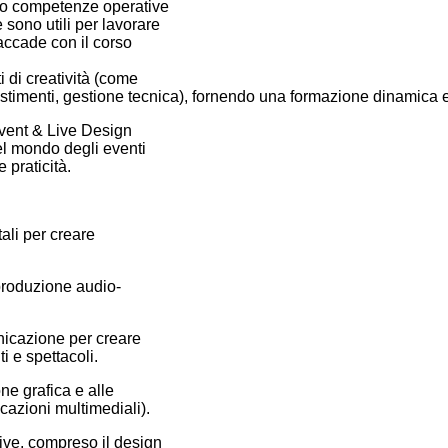
no competenze operative
 sono utili per lavorare
ccade con il corso
i di creatività (come
stimenti, gestione tecnica), fornendo una formazione dinamica e 
Event & Live Design
el mondo degli eventi
e praticità.
ali per creare
produzione audio-
nicazione per creare
i e spettacoli.
ne grafica e alle
cazioni multimediali).
live, compreso il design