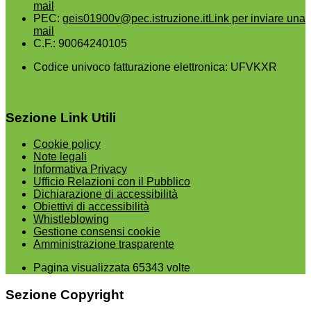
mail
PEC:
geis01900v@pec.istruzione.it
Link per inviare una
mail
C.F.: 90064240105
Codice univoco fatturazione elettronica: UFVKXR
Sezione Link Utili
Cookie policy
Note legali
Informativa Privacy
Ufficio Relazioni con il Pubblico
Dichiarazione di accessibilità
Obiettivi di accessibilità
Whistleblowing
Gestione consensi cookie
Amministrazione trasparente
Pagina visualizzata
65343
volte
Sezione Copyright