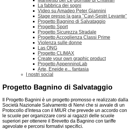
Manifesto per Le giornate di Chiavari
La fabbrica dei sogni
Video su Amadeo Peter Giannini
Stage presso la gara "Cavi-Sestri Levante"
Progetto Bagnino di Salvataggio
Progetto Sport
Progetto Sicurezza Stradale
Progetto Accoglienza Classi Prime
Violenza sulle donne
Las ONG
Progetto CLIMAX
Create your own graphic product
Progetto AppenninoLab
Arte, Eneide e... fantasia
I nostri social
Progetto Bagnino di Salvataggio
Il Progetto Bagnini è un progetto promosso e realizzato dalla
Società Nazionale Salvamento di Nervi che si avvale di un
Protocollo d'Intesa con il MIUR che prevede un accordo con
le scuole per organizzare corsi ai ragazzi delle scuole
superiori per ottenere il Brevetto da Bagnino con tariffe
agevolate e percorsi formativi specifici.