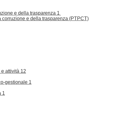
ruzione e della trasparenza
1
la corruzione e della trasparenza (PTPCT)
e attività
12
co-gestionale
1
a
1