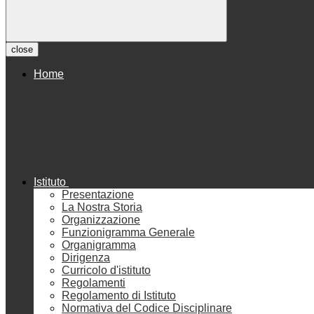
close
Home
Istituto
Presentazione
La Nostra Storia
Organizzazione
Funzionigramma Generale
Organigramma
Dirigenza
Curricolo d'istituto
Regolamenti
Regolamento di Istituto
Normativa del Codice Disciplinare