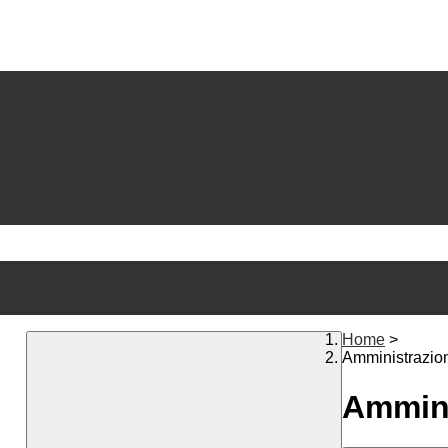
Home
>
Amministrazio
Ammini