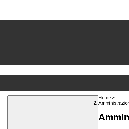
Home
>
Amministrazio
Ammini