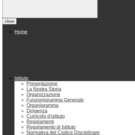
close
Home
Istituto
Presentazione
La Nostra Storia
Organizzazione
Funzionigramma Generale
Organigramma
Dirigenza
Curricolo d'istituto
Regolamenti
Regolamento di Istituto
Normativa del Codice Disciplinare