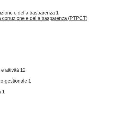
ruzione e della trasparenza
1
la corruzione e della trasparenza (PTPCT)
e attività
12
co-gestionale
1
a
1