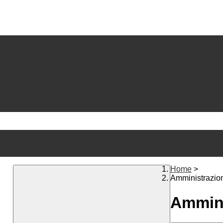
Home
>
Amministrazio
Ammini