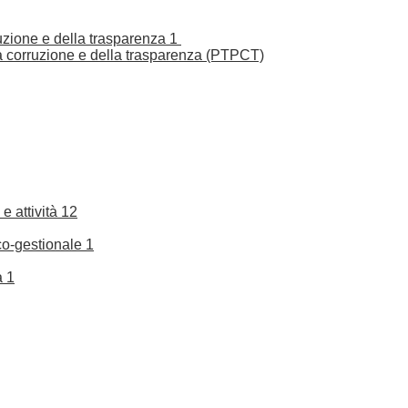
ruzione e della trasparenza
1
la corruzione e della trasparenza (PTPCT)
e attività
12
co-gestionale
1
a
1