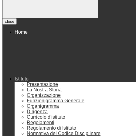
close
Home
Istituto
Presentazione
La Nostra Storia
Organizzazione
Funzionigramma Generale
Organigramma
Dirigenza
Curricolo d'istituto
Regolamenti
Regolamento di Istituto
Normativa del Codice Disciplinare