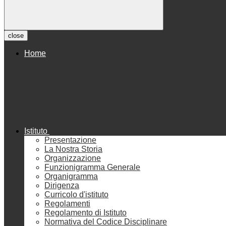
close
Home
Istituto
Presentazione
La Nostra Storia
Organizzazione
Funzionigramma Generale
Organigramma
Dirigenza
Curricolo d'istituto
Regolamenti
Regolamento di Istituto
Normativa del Codice Disciplinare