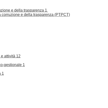
ruzione e della trasparenza
1
la corruzione e della trasparenza (PTPCT)
e attività
12
co-gestionale
1
a
1