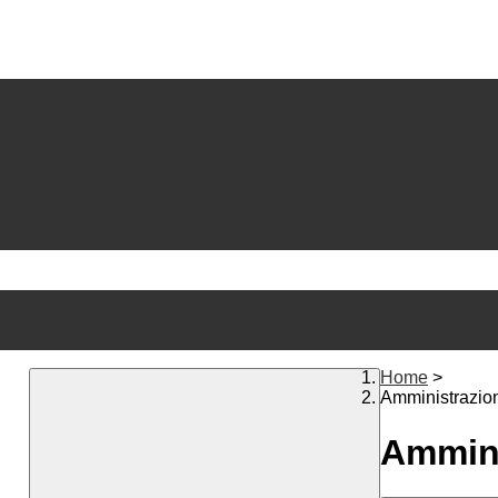
Home
>
Amministrazio
Ammini