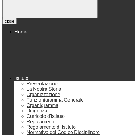
close
Home
Istituto
Presentazione
La Nostra Storia
Organizzazione
Funzionigramma Generale
Organigramma
Dirigenza
Curricolo d'istituto
Regolamenti
Regolamento di Istituto
Normativa del Codice Disciplinare