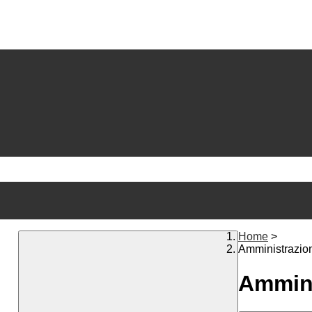
Home
>
Amministrazio
Ammini