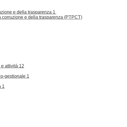
ruzione e della trasparenza
1
la corruzione e della trasparenza (PTPCT)
e attività
12
co-gestionale
1
a
1