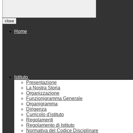
close
Home
Istituto
Presentazione
La Nostra Storia
Organizzazione
Funzionigramma Generale
Organigramma
Dirigenza
Curricolo d'istituto
Regolamenti
Regolamento di Istituto
Normativa del Codice Disciplinare