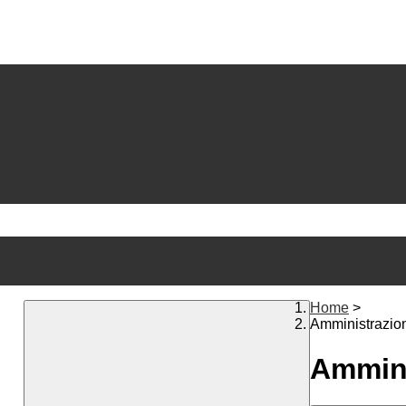
Home
>
Amministrazio
Ammini