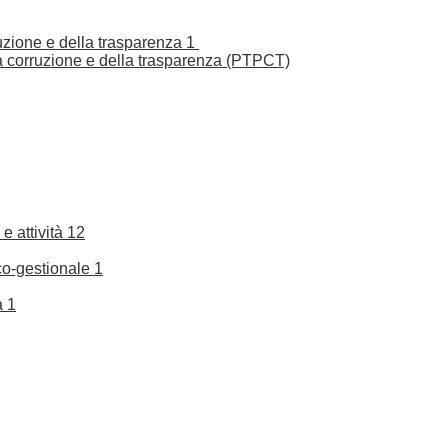
ruzione e della trasparenza
1
la corruzione e della trasparenza (PTPCT)
e attività
12
co-gestionale
1
a
1