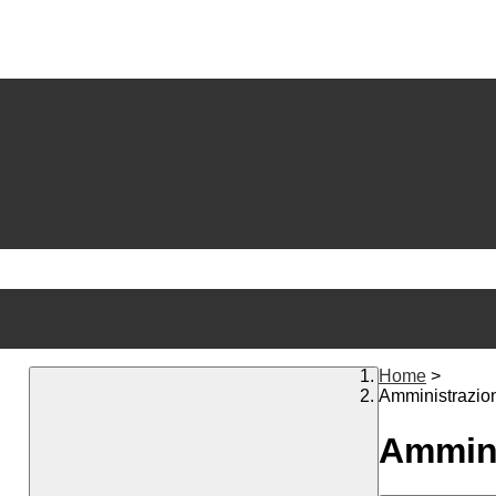
Home
>
Amministrazio
Ammini