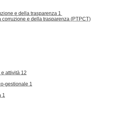
ruzione e della trasparenza
1
la corruzione e della trasparenza (PTPCT)
e attività
12
co-gestionale
1
a
1