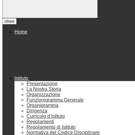
close
Home
Istituto
Presentazione
La Nostra Storia
Organizzazione
Funzionigramma Generale
Organigramma
Dirigenza
Curricolo d'istituto
Regolamenti
Regolamento di Istituto
Normativa del Codice Disciplinare