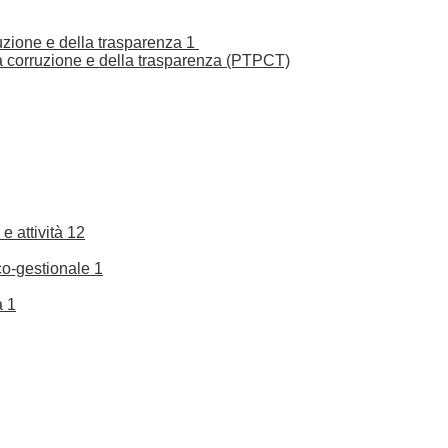
ruzione e della trasparenza
1
la corruzione e della trasparenza (PTPCT)
e attività
12
co-gestionale
1
a
1