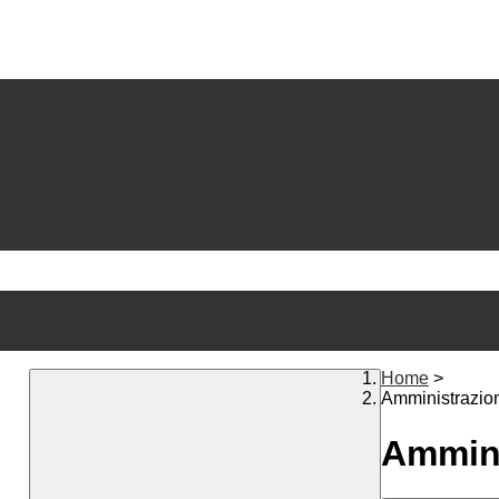
Home
>
Amministrazio
Ammini