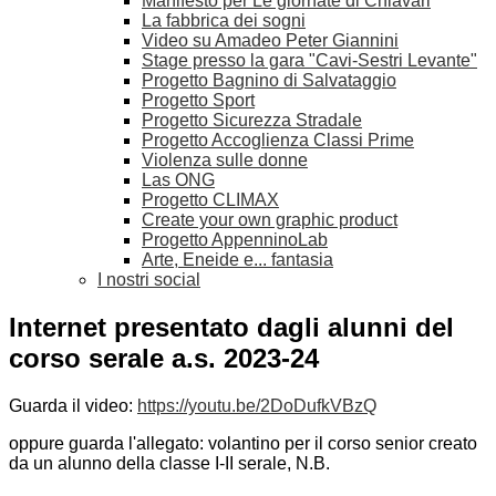
Manifesto per Le giornate di Chiavari
La fabbrica dei sogni
Video su Amadeo Peter Giannini
Stage presso la gara "Cavi-Sestri Levante"
Progetto Bagnino di Salvataggio
Progetto Sport
Progetto Sicurezza Stradale
Progetto Accoglienza Classi Prime
Violenza sulle donne
Las ONG
Progetto CLIMAX
Create your own graphic product
Progetto AppenninoLab
Arte, Eneide e... fantasia
I nostri social
Internet presentato dagli alunni del
corso serale a.s. 2023-24
Guarda il video:
https://youtu.be/2DoDufkVBzQ
oppure guarda l'allegato: volantino per il corso senior creato
da un alunno della classe I-II serale, N.B.