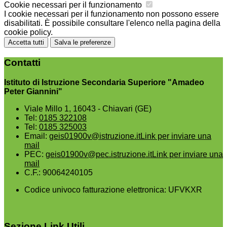
Cookie necessari per il funzionamento
I cookie necessari per il funzionamento non possono essere
disabilitati. È possibile consultare l'elenco nella pagina della
cookie policy.
Accetta tutti
Salva le preferenze
Contatti
Istituto di Istruzione Secondaria Superiore "Amadeo
Peter Giannini"
Viale Millo 1, 16043 - Chiavari (GE)
Tel:
0185 322108
Tel:
0185 325003
Email:
geis01900v@istruzione.it
Link per inviare una
mail
PEC:
geis01900v@pec.istruzione.it
Link per inviare una
mail
C.F.: 90064240105
Codice univoco fatturazione elettronica: UFVKXR
Sezione Link Utili