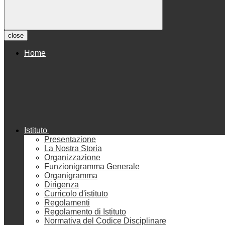
close
Home
Istituto
Presentazione
La Nostra Storia
Organizzazione
Funzionigramma Generale
Organigramma
Dirigenza
Curricolo d'istituto
Regolamenti
Regolamento di Istituto
Normativa del Codice Disciplinare