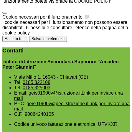
funzionamento potete visionare la
COOKIE POLICY
.
Cookie necessari per il funzionamento
I cookie necessari per il funzionamento non possono essere
disabilitati. È possibile consultare l'elenco nella pagina della
cookie policy.
Accetta tutti
Salva le preferenze
Contatti
Istituto di Istruzione Secondaria Superiore "Amadeo
Peter Giannini"
Viale Millo 1, 16043 - Chiavari (GE)
Tel:
0185 322108
Tel:
0185 325003
Email:
geis01900v@istruzione.it
Link per inviare una
mail
PEC:
geis01900v@pec.istruzione.it
Link per inviare una
mail
C.F.: 90064240105
Codice univoco fatturazione elettronica: UFVKXR