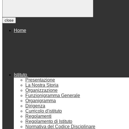
close
Home
Istituto
Presentazione
La Nostra Storia
Organizzazione
Funzionigramma Generale
Organigramma
Dirigenza
Curricolo d'istituto
Regolamenti
Regolamento di Istituto
Normativa del Codice Disciplinare