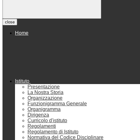
close
Home
Istituto
Presentazione
La Nostra Storia
Organizzazione
Funzionigramma Generale
Organigramma
Dirigenza
Curricolo d'istituto
Regolamenti
Regolamento di Istituto
Normativa del Codice Disciplinare