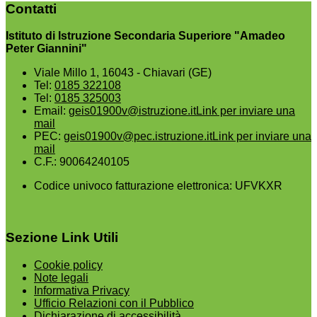
Contatti
Istituto di Istruzione Secondaria Superiore "Amadeo
Peter Giannini"
Viale Millo 1, 16043 - Chiavari (GE)
Tel:
0185 322108
Tel:
0185 325003
Email:
geis01900v@istruzione.it
Link per inviare una
mail
PEC:
geis01900v@pec.istruzione.it
Link per inviare una
mail
C.F.: 90064240105
Codice univoco fatturazione elettronica: UFVKXR
Sezione Link Utili
Cookie policy
Note legali
Informativa Privacy
Ufficio Relazioni con il Pubblico
Dichiarazione di accessibilità