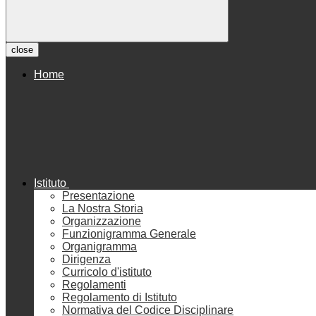
close
Home
Istituto
Presentazione
La Nostra Storia
Organizzazione
Funzionigramma Generale
Organigramma
Dirigenza
Curricolo d'istituto
Regolamenti
Regolamento di Istituto
Normativa del Codice Disciplinare