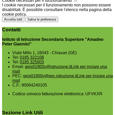
Cookie necessari per il funzionamento
I cookie necessari per il funzionamento non possono essere
disabilitati. È possibile consultare l'elenco nella pagina della
cookie policy.
Accetta tutti
Salva le preferenze
Contatti
Istituto di Istruzione Secondaria Superiore "Amadeo
Peter Giannini"
Viale Millo 1, 16043 - Chiavari (GE)
Tel:
0185 322108
Tel:
0185 325003
Email:
geis01900v@istruzione.it
Link per inviare una
mail
PEC:
geis01900v@pec.istruzione.it
Link per inviare una
mail
C.F.: 90064240105
Codice univoco fatturazione elettronica: UFVKXR
Sezione Link Utili