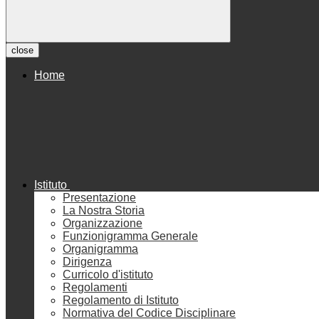
close
Home
Istituto
Presentazione
La Nostra Storia
Organizzazione
Funzionigramma Generale
Organigramma
Dirigenza
Curricolo d'istituto
Regolamenti
Regolamento di Istituto
Normativa del Codice Disciplinare