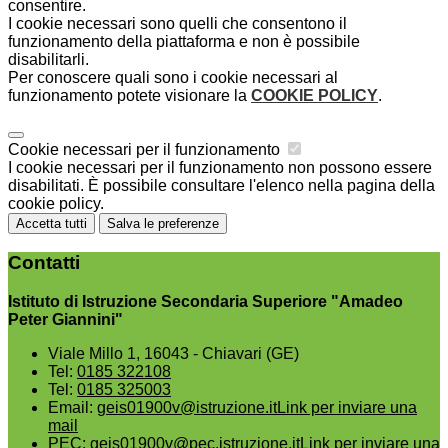
consentire.
I cookie necessari sono quelli che consentono il
funzionamento della piattaforma e non è possibile
disabilitarli.
Per conoscere quali sono i cookie necessari al
funzionamento potete visionare la
COOKIE POLICY
.
Cookie necessari per il funzionamento
I cookie necessari per il funzionamento non possono essere
disabilitati. È possibile consultare l'elenco nella pagina della
cookie policy.
Accetta tutti
Salva le preferenze
Contatti
Istituto di Istruzione Secondaria Superiore "Amadeo
Peter Giannini"
Viale Millo 1, 16043 - Chiavari (GE)
Tel:
0185 322108
Tel:
0185 325003
Email:
geis01900v@istruzione.it
Link per inviare una
mail
PEC:
geis01900v@pec.istruzione.it
Link per inviare una